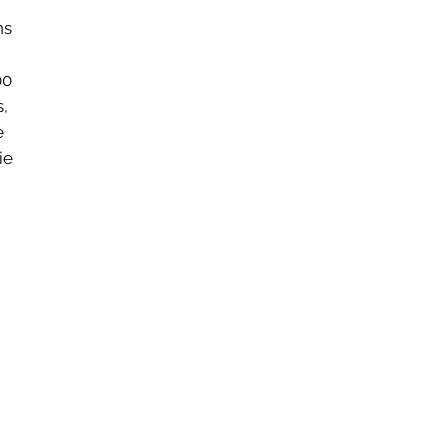
ns
00
s,
e
ie
,