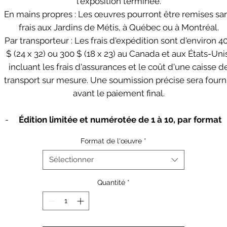
l'exposition terminée.
En mains propres : Les œuvres pourront être remises sa
frais aux Jardins de Métis, à Québec ou à Montréal.
Par transporteur : Les frais d'expédition sont d'environ 4
$ (24 x 32) ou 300 $ (18 x 23) au Canada et aux États-Uni
incluant les frais d'assurances et le coût d'une caisse d
transport sur mesure. Une soumission précise sera fourn
avant le paiement final.
-
Édition limitée et numérotée de 1 à 10, par format
- Signées au dos par l’artiste
Format de l'œuvre
*
- Tirages sur papier allemand Hahnemühle fibre Baryta
sans acide
Sélectionner
- Impression avec encres UltraChrome longue durée
Quantité
*
- Montage sur panneau mousse sans acide
- Verre Artglass AR70 UV anti-reflet
- Encadrement en bois massif