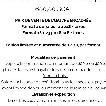
Prix
600,00 $CA
PRIX DE VENTE DE L'ŒUVRE ENCADRÉE
Format 24 x 32 po : 1 200$ + taxes
Format 18 x 23 po : 800 $ + taxes
Édition limitée et numérotée de 1 à 10, par format
Modalités de paiement
Dépôt à la commande : Un montant de 600 $ ou 400 $
plus les taxes, est payable lors de la commande, selon 
format choisi..
Solde : La balance du coût total, plus les taxes, est payab
avant l'expédition ou au moment de la remise de l'œuvr
Livraison et expédition
Date : Les œuvres sont remises fin octobre, une fois