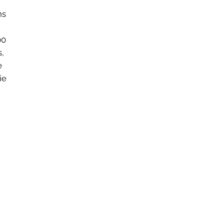
ns
00
s,
e
ie
,