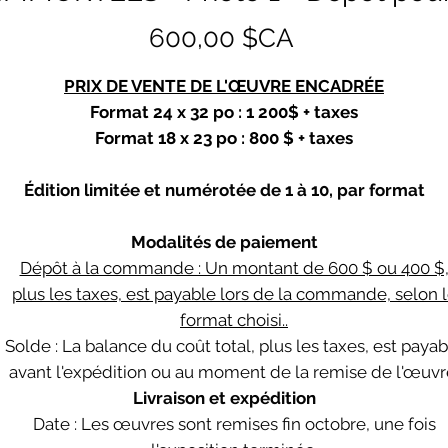
Prix
600,00 $CA
PRIX DE VENTE DE L'ŒUVRE ENCADRÉE
Format 24 x 32 po : 1 200$ + taxes
Format 18 x 23 po : 800 $ + taxes
Édition limitée et numérotée de 1 à 10, par format
Modalités de paiement
Dépôt à la commande : Un montant de 600 $ ou 400 $
plus les taxes, est payable lors de la commande, selon 
format choisi..
Solde : La balance du coût total, plus les taxes, est payab
avant l'expédition ou au moment de la remise de l'œuvr
Livraison et expédition
Date : Les œuvres sont remises fin octobre, une fois