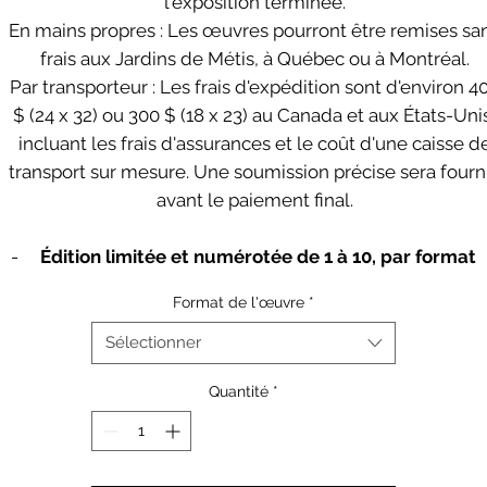
l'exposition terminée.
En mains propres : Les œuvres pourront être remises sa
frais aux Jardins de Métis, à Québec ou à Montréal.
Par transporteur : Les frais d'expédition sont d'environ 4
$ (24 x 32) ou 300 $ (18 x 23) au Canada et aux États-Uni
incluant les frais d'assurances et le coût d'une caisse d
transport sur mesure. Une soumission précise sera fourn
avant le paiement final.
-
Édition limitée et numérotée de 1 à 10, par format
- Signées au dos par l’artiste
Format de l'œuvre
*
- Tirages sur papier allemand Hahnemühle fibre Baryta
sans acide
Sélectionner
- Impression avec encres UltraChrome longue durée
Quantité
*
- Montage sur panneau mousse sans acide
- Verre Artglass AR70 UV anti-reflet
- Encadrement en bois massif